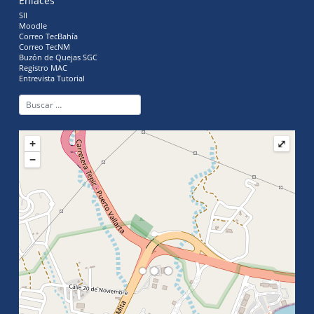
Enlaces
SII
Moodle
Correo TecBahía
Correo TecNM
Buzón de Quejas SGC
Registro MAC
Entrevista Tutorial
+
⤢
−