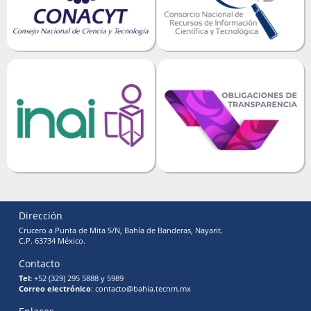
Dirección
Crucero a Punta de Mita S/N, Bahía de Banderas, Nayarit.
C.P. 63734 México.
Contacto
Tel:
+52 (329) 295 5888 y 5989
Correo electrónico
: contacto@bahia.tecnm.mx