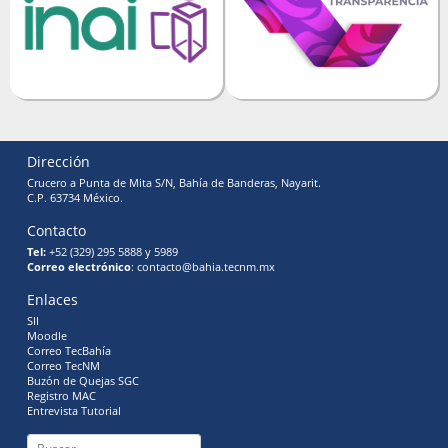
Dirección
Crucero a Punta de Mita S/N, Bahía de Banderas, Nayarit.
C.P. 63734 México.
Contacto
Tel:
+52 (329) 295 5888 y 5989
Correo electrónico
: contacto@bahia.tecnm.mx
Enlaces
SII
Moodle
Correo TecBahía
Correo TecNM
Buzón de Quejas SGC
Registro MAC
Entrevista Tutorial