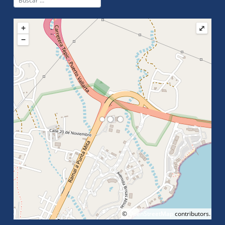
+
⤢
−
©
OpenStreetMap
contributors.