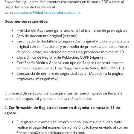
Enviar los siguientes documentos escaneados en formato PDF a color al
Departamento de Escolares al
correo
escolares@itbahiadebanderas.edu.mx
Documentos requeridos:
Preficha del Aspirante generada en SII al momento de prerregistro.
Acta de nacimiento original (vigente).
Certificado de Bachillerato (egresados) original y copia o constancia
original con calificaciones y promedio de primero a quinto semestre
de bachillerato, sin adeudo de materias, promedio mínimo de 70.
Clave Única de Registro de Población, CURP (vigente).
Certificado Médico General con tipo de Sangre ( de instituciones
como el Seguro Social, Cruz Roja, Centro de Salud, IMSS, ISSSTE).
Constancia de número de seguridad social. (Acceder a la página
http://www.imss.gob.mx/).
El proceso de selección de los aspirantes de nuevo ingreso se llevará a
cabo en 2 etapas, tal y como se indica más adelante.
4.-Confirmación de Registro al examen diagnóstico hasta el 21 de
agosto.
El registro al examen se llevará a cabo una vez que el aspirante
realice el pago del examen de admisión y lo haya enviado al correo
financieros@itbahiadebanderas.edu.mx).