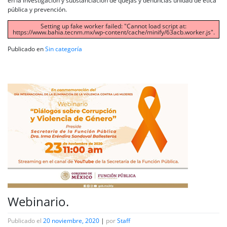
en la investigación y substanciación de quejas y denuncias unidad de ética
pública y prevención.
Setting up fake worker failed: "Cannot load script at:
https://www.bahia.tecnm.mx/wp-content/cache/minify/63acb.worker.js".
Publicado en
Sin categoría
Webinario.
Publicado el
20 noviembre, 2020
|
por
Staff