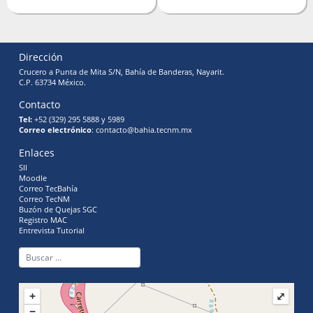
Dirección
Crucero a Punta de Mita S/N, Bahía de Banderas, Nayarit.
C.P. 63734 México.
Contacto
Tel:
+52 (329) 295 5888 y 5989
Correo electrónico
: contacto@bahia.tecnm.mx
Enlaces
SII
Moodle
Correo TecBahía
Correo TecNM
Buzón de Quejas SGC
Registro MAC
Entrevista Tutorial
+
⤢
−