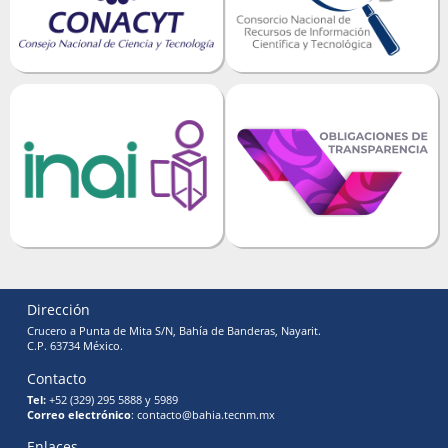
Dirección
Crucero a Punta de Mita S/N, Bahía de Banderas, Nayarit.
C.P. 63734 México.
Contacto
Tel:
+52 (329) 295 5888 y 5989
Correo electrónico
: contacto@bahia.tecnm.mx
Enlaces