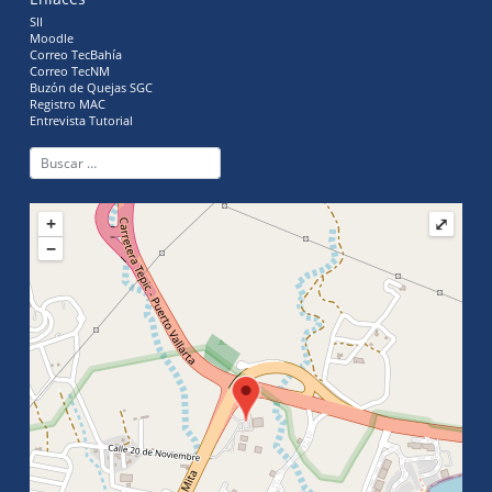
SII
Moodle
Correo TecBahía
Correo TecNM
Buzón de Quejas SGC
Registro MAC
Entrevista Tutorial
+
⤢
−