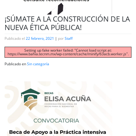
¡SÚMATE A LA CONSTRUCCIÓN DE LA
NUEVA ÉTICA PÚBLICA!
Publicado el
22 febrero, 2021
|
por
Staff
Setting up fake worker failed: "Cannot load script at:
https://www.bahia.tecnm.mx/wp-content/cache/minify/63acb.worker.js".
Publicado en
Sin categoría