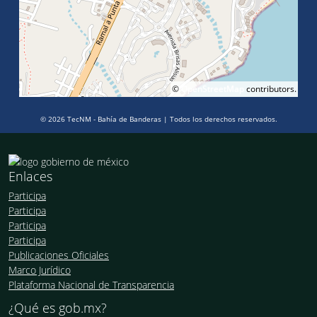
©
OpenStreetMap
contributors.
© 2026 TecNM - Bahía de Banderas | Todos los derechos reservados.
Enlaces
Participa
Participa
Participa
Participa
Publicaciones Oficiales
Marco Jurídico
Plataforma Nacional de Transparencia
¿Qué es gob.mx?