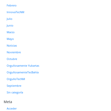
Febrero
InnovaTecNM
Julio
Junio
Marzo
Mayo
Noticias
Noviembre
Octubre
Orgullosamente Yubartas
OrgullosamenteTecBahía
OrgulloTecNM
Septiembre
Sin categoría
Meta
Acceder