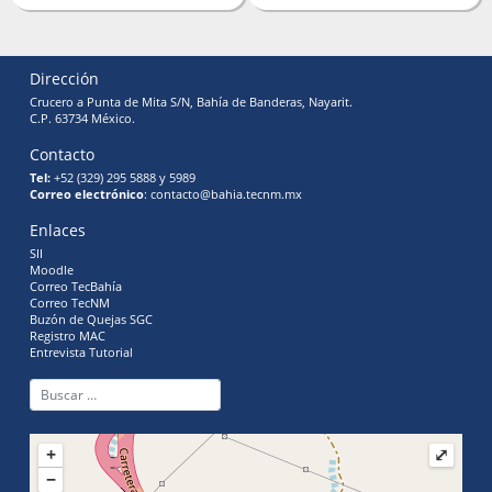
Dirección
Crucero a Punta de Mita S/N, Bahía de Banderas, Nayarit.
C.P. 63734 México.
Contacto
Tel:
+52 (329) 295 5888 y 5989
Correo electrónico
: contacto@bahia.tecnm.mx
Enlaces
SII
Moodle
Correo TecBahía
Correo TecNM
Buzón de Quejas SGC
Registro MAC
Entrevista Tutorial
+
⤢
−