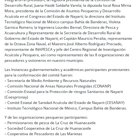
Desarrollo Rural, Juana Haidé Saldaña Varela; la diputada local Rosa Mirna
Mora, presidenta de la Comisión de Asuntos Pesqueros y Desarrollo
Acuícola en el Congreso del Estado de Nayarit; la directora del Instituto
Tecnológico Nacional de México campus Bahía de Banderas, Violeta
Garnica Romero; la Ingeniera Lourdes Bernal, Directora de Pesca y
Acuacultura y Representante de la Secretaría de Desarrollo Rural de
Gobierno del Estado de Nayarit; el Capitán Mauricio Peralta, representante
de la Octava Zona Naval, el Maestro José Alberto Rodríguez Preciado,
representante de INAPESCA y jefe del Centro Regional de Investigación
Acuícola y Pesquera, así como representantes de las 8 organizaciones de
pescadores y ostioneros en nuestro municipio.
Las Instancias gubernamentales y académicas participantes protestantes
para la conformación del comité fueron:
– Secretaría de Medio Ambiente y Recursos Naturales
– Comisión Nacional de Areas Naturales Protegidas (CONANP)
– Comisión Estatal para la Protección de riesgos Sanitarios de Nayarit
(Coesprisnay)
– Comité Estatal de Sanidad Acuícola del Estado de Nayarit (CESANAY)
– Instituto Tecnológico Nacional de México, Campus Bahía de Banderas.
Y de las organizaciones pesqueras participantes:
– Permisionarios de pesca de La Cruz de Huanacaxtle
– Sociedad Cooperativa de La Cruz de Huanacaxtle
– Cooperativa de Pescadores de Las Marietas