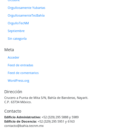
Octubre
Orgullosamente Yubartas
OrgullosamenteTecBahía
OrgulloTecNM
Septiembre
Sin categoría
Meta
Acceder
Feed de entradas
Feed de comentarios
WordPress.org
Dirección
Crucero a Punta de Mita S/N, Bahía de Banderas, Nayarit.
C.P. 63734 México.
Contacto
Edificio Administrativo:
+52 (329) 295 5888 y 5989
Edificio de Docencia:
+52 (329) 295 5951 y 6163
contacto@bahia.tecnm.mx