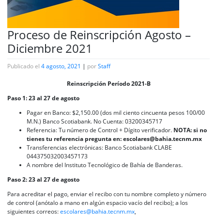
Proceso de Reinscripción Agosto –
Diciembre 2021
Publicado el
4 agosto, 2021
|
por
Staff
Reinscripción Período 2021-B
Paso 1: 23 al 27 de agosto
Pagar en Banco: $2,150.00 (dos mil ciento cincuenta pesos 100/00
M.N.) Banco Scotiabank. No Cuenta: 03200345717
Referencia: Tu número de Control + Dígito verificador.
NOTA: si no
tienes tu referencia pregunta en: escolares@bahia.tecnm.mx
Transferencias electrónicas: Banco Scotiabank CLABE
044375032003457173
A nombre del Instituto Tecnológico de Bahía de Banderas.
Paso 2:
23 al 27 de agosto
Para acreditar el pago, enviar el recibo con tu nombre completo y número
de control (anótalo a mano en algún espacio vacío del recibo); a los
siguientes correos:
escolares@bahia.tecnm.mx
,