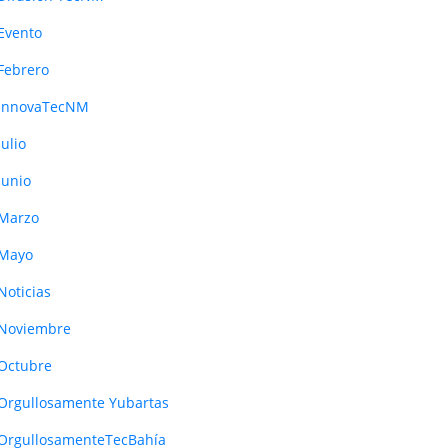
Evento
Febrero
InnovaTecNM
Julio
Junio
Marzo
Mayo
Noticias
Noviembre
Octubre
Orgullosamente Yubartas
OrgullosamenteTecBahía