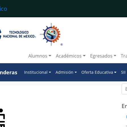
Alumnos
Académicos
Egresados
Tr
anderas
Institucional
Admisión
Oferta Educativa
SII
En