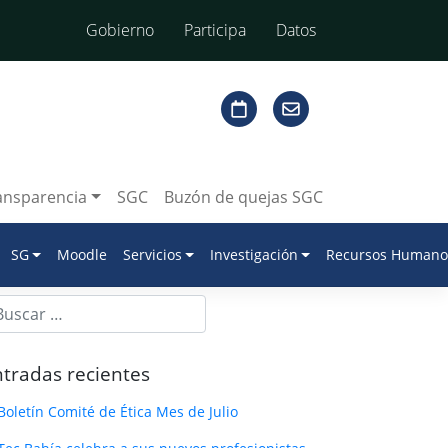
Gobierno
Participa
Datos
ansparencia
SGC
Buzón de quejas SGC
SG
Moodle
Servicios
Investigación
Recursos Humano
tradas recientes
Boletín Comité de Ética Mes de Julio