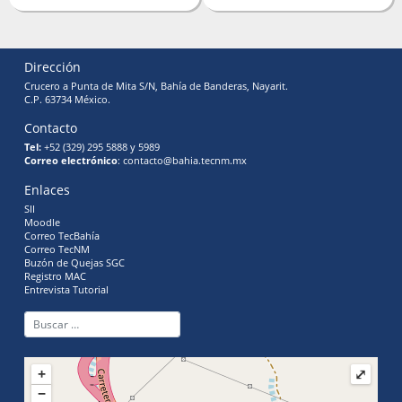
Dirección
Crucero a Punta de Mita S/N, Bahía de Banderas, Nayarit.
C.P. 63734 México.
Contacto
Tel:
+52 (329) 295 5888 y 5989
Correo electrónico
: contacto@bahia.tecnm.mx
Enlaces
SII
Moodle
Correo TecBahía
Correo TecNM
Buzón de Quejas SGC
Registro MAC
Entrevista Tutorial
+
⤢
−