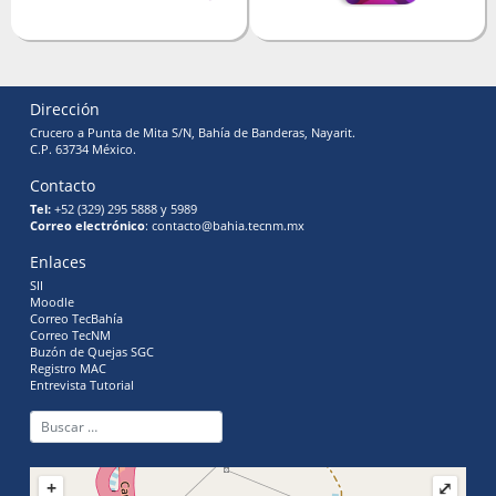
Dirección
Crucero a Punta de Mita S/N, Bahía de Banderas, Nayarit.
C.P. 63734 México.
Contacto
Tel:
+52 (329) 295 5888 y 5989
Correo electrónico
: contacto@bahia.tecnm.mx
Enlaces
SII
Moodle
Correo TecBahía
Correo TecNM
Buzón de Quejas SGC
Registro MAC
Entrevista Tutorial
+
⤢