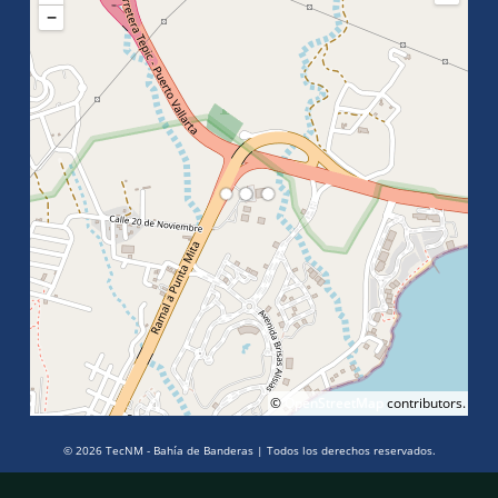
−
©
OpenStreetMap
contributors.
© 2026 TecNM - Bahía de Banderas | Todos los derechos reservados.