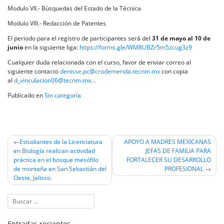
Modulo VII.- Búsquedas del Estado de la Técnica
Modulo VIII.- Redacción de Patentes
El periodo para el registro de participantes será del
31 de mayo al 10 de
junio
en la siguiente liga:
https://forms.gle/WM8UBZr5m5zcug3z9
Cualquier duda relacionada con el curso, favor de enviar correo al
siguiente contacto
denisse.pc@crodemerida.tecnm.mx
con copia
al
d_vinculacion06@tecnm.mx
. .
Publicado en
Sin categoría
Navegación
Estudiantes de la Licenciatura
APOYO A MADRES MEXICANAS
en Biología realizan actividad
JEFAS DE FAMILIA PARA
de
práctica en el bosque mesófilo
FORTALECER SU DESARROLLO
entradas
de montaña en San Sebastián del
PROFESIONAL
Oeste, Jalisco.
Entradas recientes