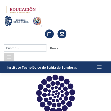
Saltar
al
contenido
Instituto Tecnológico de Bahía de Banderas