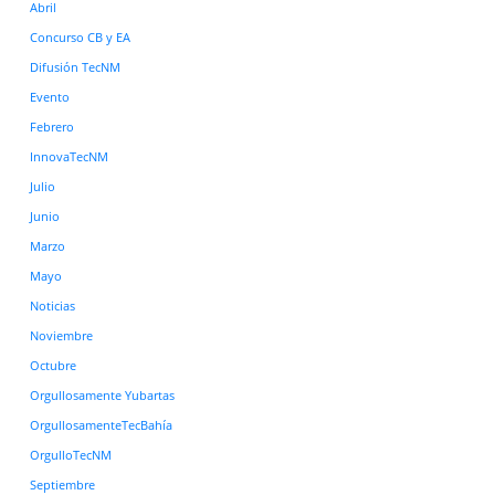
Abril
Concurso CB y EA
Difusión TecNM
Evento
Febrero
InnovaTecNM
Julio
Junio
Marzo
Mayo
Noticias
Noviembre
Octubre
Orgullosamente Yubartas
OrgullosamenteTecBahía
OrgulloTecNM
Septiembre