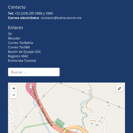
Contacto
Tel:
+52 (329) 295 5888 y 5989
Correo electrónico
: contacto@bahia.tecnm.mx
Enlaces
SII
Moodle
Correo TecBahía
Correo TecNM
Buzón de Quejas SGC
Registro MAC
Entrevista Tutorial
+
⤢
−