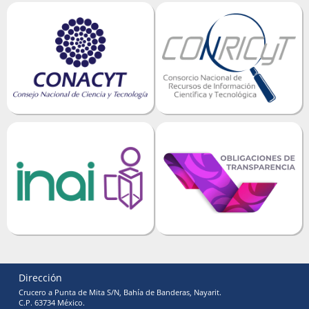
Dirección
Crucero a Punta de Mita S/N, Bahía de Banderas, Nayarit.
C.P. 63734 México.