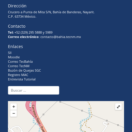
Dirección
Crucero a Punta de Mita S/N, Bahía de Banderas, Nayarit.
C.P. 63734 México.
Contacto
Tel:
+52 (329) 295 5888 y 5989
Correo electrónico
: contacto@bahia.tecnm.mx
Enlaces
SII
Moodle
Correo TecBahía
Correo TecNM
Buzón de Quejas SGC
Registro MAC
Entrevista Tutorial
+
⤢
−