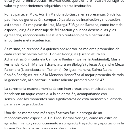
ética y compromiso social, recordándoles que siempre llevarán consigo los
valores y conocimientos adquiridos en esta institución.
Por su parte, el Mtro. Adrián Maldonado Gasca, en representación de los
padrinos de generación, compartió palabras de inspiración y motivación,
así como el último pase de lista; Margui Zúñiga de Santana, como invitada
especial, dirigió un mensaje de felicitación y buenos deseos a las y los
egresados, reconociendo el esfuerzo realizado para alcanzar esta
importante meta académica.
Asimismo, se reconoció a quienes obtuvieron los mejores promedios de
cada carrera: Salma Nathali Cobián Rodríguez (Licenciatura en
Administración), Gabriela Cambero Ruelas (Ingeniería Ambiental), María
Fernanda Roldán Manuel (Licenciatura en Biología) y Jesús Alejandro Meza
Palomera (Licenciatura en Turismo). De igual manera, Salma Nathali
Cobián Rodríguez recibió la Mención Honorífica al mejor promedio de toda
la generación, al alcanzar un sobresaliente promedio de 98.47.
La ceremonia estuvo amenizada con interpretaciones musicales que
brindaron un toque especial a la celebración, acompañando con
sensibilidad los momentos más significativos de esta memorable jornada
para las y los graduados.
Uno de los momentos más significativos fue la entrega de un
reconocimiento especial al Lic. Fredi Bernal Noriega, como muestra de
agradecimiento y reconocimiento a su legado, trayectoria y aportación a la
formación de generaciones de profesionistas.