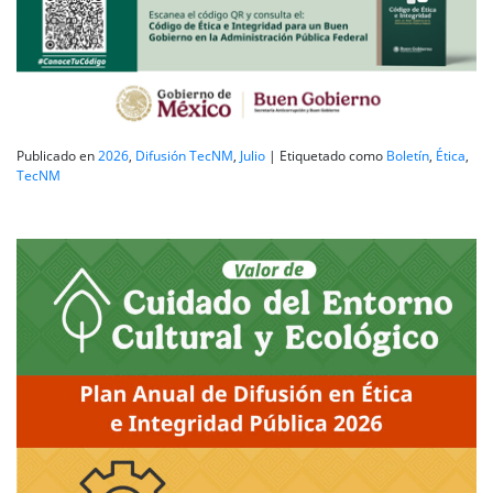
Publicado en
2026
,
Difusión TecNM
,
Julio
|
Etiquetado como
Boletín
,
Ética
,
TecNM