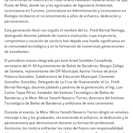
Punta de Mita, donde las y los egresados de Ingeniería Ambiental,
Licenciatura en Turismo, Licenciatura en Administración y Licenciatura en
Biología recibieron el reconocimiento a años de esfuerzo, dedicación y
perseverancia.
Esta generación llevó con orgullo el nombre del Lic. Fredi Bernal Noriega,
distinguido docente jubilado de nuestra institución, cuya trayectoria,
compromiso y vocación de servicio han dejado una huella significativa en
la comunidad tecnológica y en la formación de numerosas generaciones
de estudiantes.
El presídium estuvo integrado por José Israel Santillán Castañeda,
secretario del H. XII Ayuntamiento de Bahía de Banderas; Margui Zúñiga
de Santana, representante del DIF Municipal; Karina Teresa de Jesús
Polanco González, Subdirectora de Educación Municipal; Clemente
González González, Delegado de La Cruz de Huanacaxtle; el Lic. Fredi
Bernal Noriega, docente jubilado y padrino de la generación; el Ing. Luis
Carlos Tapia Pérez, fundador del Instituto Tecnológico de Bahía de
Banderas; y la Mtra. Mirza Yaneth Navarro Torres, directora del Instituto
Tecnológico de Bahía de Banderas y anfitriona de esta ceremonia.
Durante el evento, la Mtra. Mirza Yaneth Navarro Torres dirigió un emotivo
mensaje a las y los graduados, reconociendo el esfuerzo, la dedicación y la
perseverancia que demostraron durante su formación profesional.
Asimismo, los invitó a enfrentar los retos del futuro con responsabilidad,