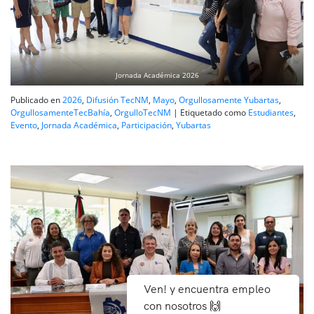
Jornada Académica 2026
Publicado en
2026
,
Difusión TecNM
,
Mayo
,
Orgullosamente Yubartas
,
OrgullosamenteTecBahía
,
OrgulloTecNM
|
Etiquetado como
Estudiantes
,
Evento
,
Jornada Académica
,
Participación
,
Yubartas
Ven! y encuentra empleo
con nosotros 🙌