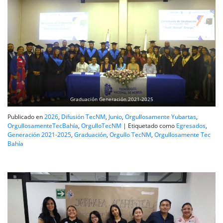
Graduación Generación 2021-2025
Publicado en
2026
,
Difusión TecNM
,
Junio
,
Orgullosamente Yubartas
,
OrgullosamenteTecBahía
,
OrgulloTecNM
|
Etiquetado como
Egresados
,
Generación 2021-2025
,
Graduación
,
Orgullo TecNM
,
Orgullosamente Tec
Bahía