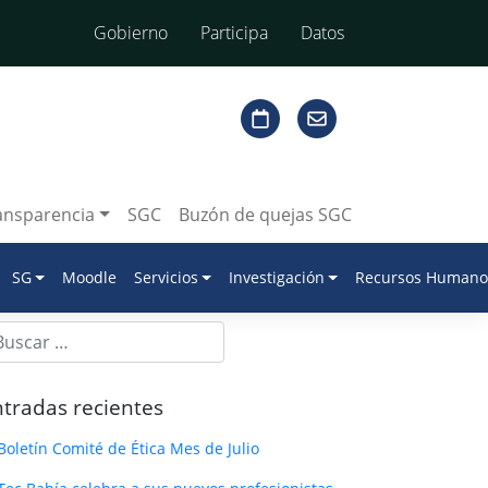
Gobierno
Participa
Datos
ansparencia
SGC
Buzón de quejas SGC
SG
Moodle
Servicios
Investigación
Recursos Humano
tradas recientes
Boletín Comité de Ética Mes de Julio