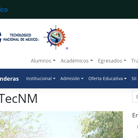
Alumnos
Académicos
Egresados
Tr
anderas
Institucional
Admisión
Oferta Educativa
SII
aTecNM
En