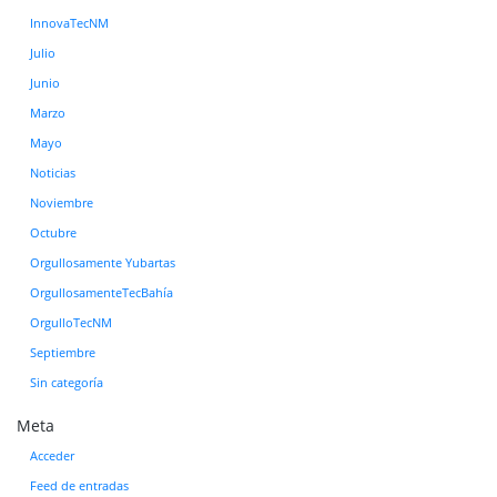
InnovaTecNM
Julio
Junio
Marzo
Mayo
Noticias
Noviembre
Octubre
Orgullosamente Yubartas
OrgullosamenteTecBahía
OrgulloTecNM
Septiembre
Sin categoría
Meta
Acceder
Feed de entradas