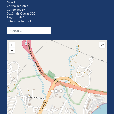
Moodle
Correo TecBahía
Correo TecNM
Buzón de Quejas SGC
Registro MAC
Entrevista Tutorial
+
⤢
−