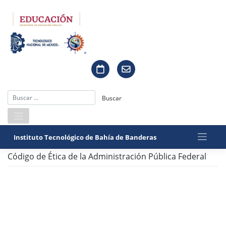
Saltar
al
contenido
Instituto Tecnológico de Bahía de Banderas
Código de Ética de la Administración Pública Federal