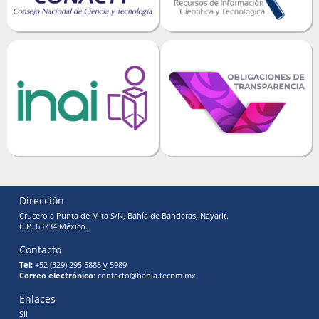
Dirección
Crucero a Punta de Mita S/N, Bahía de Banderas, Nayarit.
C.P. 63734 México.
Contacto
Tel:
+52 (329) 295 5888 y 5989
Correo electrónico
: contacto@bahia.tecnm.mx
Enlaces
SII