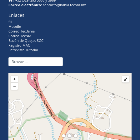
Tel:
+52 (329) 295 5888 y 5989
Correo electrónico
: contacto@bahia.tecnm.mx
Enlaces
SII
Moodle
Correo TecBahía
Correo TecNM
Buzón de Quejas SGC
Registro MAC
Entrevista Tutorial
+
⤢
−