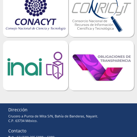
Dirección
Crucero a Punta de Mita S/N, Bahía de Banderas, Nayarit.
C.P. 63734 México.
Contacto