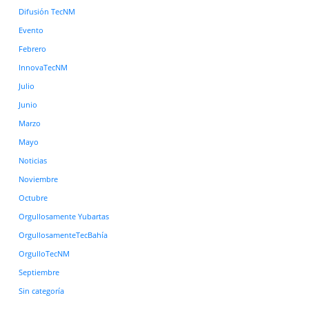
Difusión TecNM
Evento
Febrero
InnovaTecNM
Julio
Junio
Marzo
Mayo
Noticias
Noviembre
Octubre
Orgullosamente Yubartas
OrgullosamenteTecBahía
OrgulloTecNM
Septiembre
Sin categoría