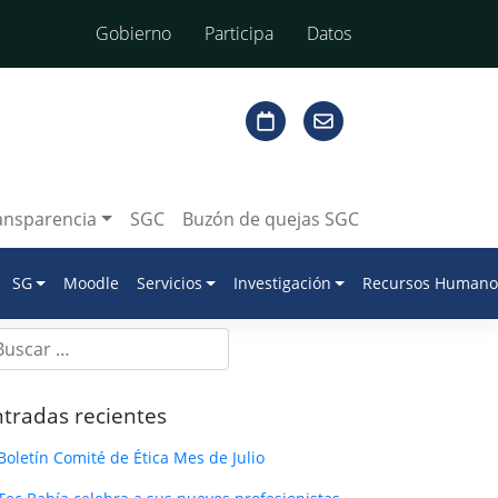
Gobierno
Participa
Datos
ansparencia
SGC
Buzón de quejas SGC
SG
Moodle
Servicios
Investigación
Recursos Humano
tradas recientes
Boletín Comité de Ética Mes de Julio