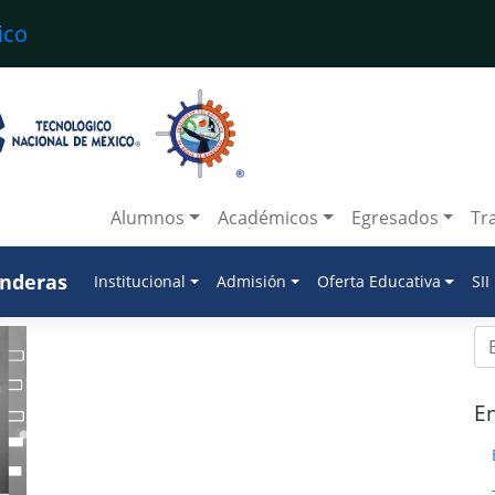
Alumnos
Académicos
Egresados
Tr
anderas
Institucional
Admisión
Oferta Educativa
SII
En