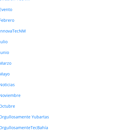
Evento
Febrero
InnovaTecNM
Julio
Junio
Marzo
Mayo
Noticias
Noviembre
Octubre
Orgullosamente Yubartas
OrgullosamenteTecBahía