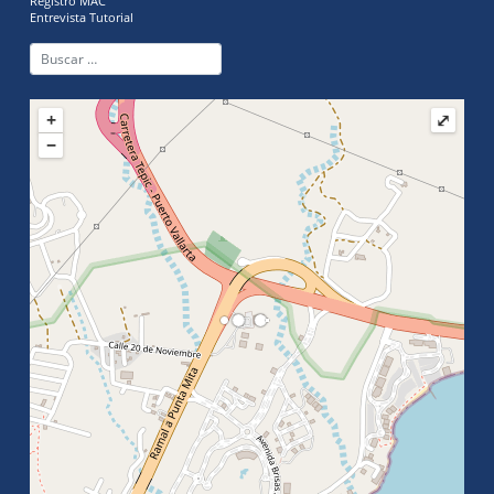
Registro MAC
Entrevista Tutorial
+
⤢
−