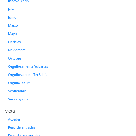
InnovaTecNM
Julio
Junio
Marzo
Mayo
Noticias
Noviembre
Octubre
Orgullosamente Yubartas
OrgullosamenteTecBahía
OrgulloTecNM
Septiembre
Sin categoría
Meta
Acceder
Feed de entradas
Feed de comentarios