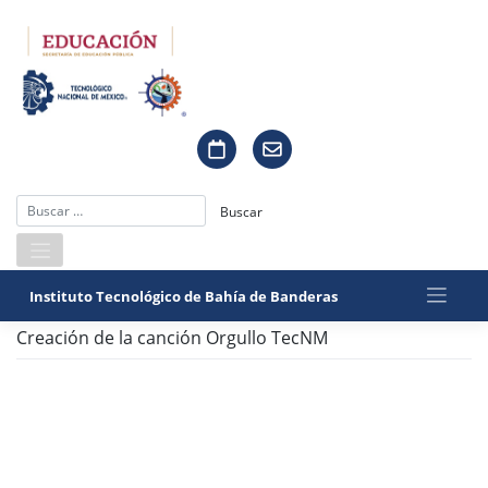
Saltar
al
contenido
Instituto Tecnológico de Bahía de Banderas
Creación de la canción Orgullo TecNM