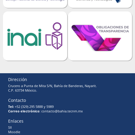
Dirección
Crucero a Punta de Mita S/N, Bahía de Banderas, Nayarit.
C.P. 63734 México.
Contacto
Tel:
+52 (329) 295 5888 y 5989
Correo electrónico
: contacto@bahia.tecnm.mx
Enlaces
SII
Moodle