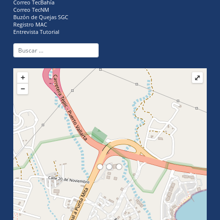
Correo TecBahía
Correo TecNM
Buzón de Quejas SGC
Registro MAC
Entrevista Tutorial
+
⤢
−