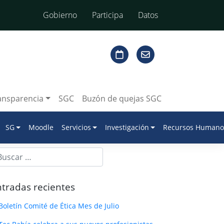
Gobierno
Participa
Datos
ansparencia
SGC
Buzón de quejas SGC
SG
Moodle
Servicios
Investigación
Recursos Humano
tradas recientes
Boletín Comité de Ética Mes de Julio