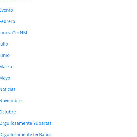
Evento
Febrero
InnovaTecNM
Julio
Junio
Marzo
Mayo
Noticias
Noviembre
Octubre
Orgullosamente Yubartas
OrgullosamenteTecBahía