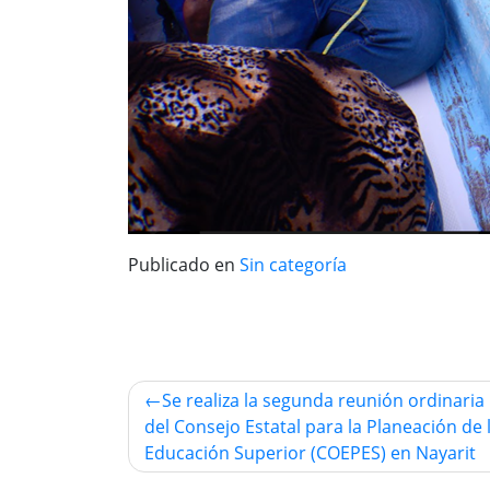
Publicado en
Sin categoría
Navegación
Se realiza la segunda reunión ordinaria
del Consejo Estatal para la Planeación de 
de
Educación Superior (COEPES) en Nayarit
entradas