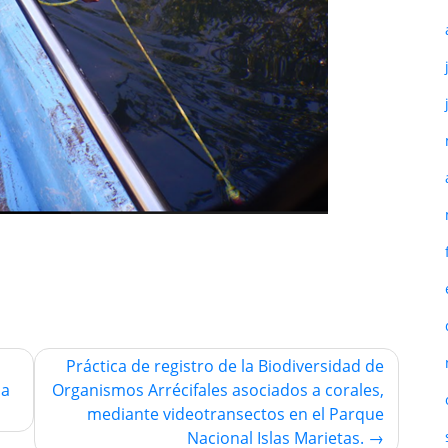
Práctica de registro de la Biodiversidad de
la
Organismos Arrécifales asociados a corales,
mediante videotransectos en el Parque
Nacional Islas Marietas.