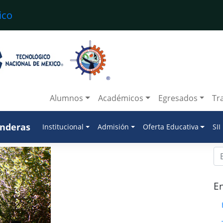
Alumnos
Académicos
Egresados
Tr
anderas
Institucional
Admisión
Oferta Educativa
SII
En