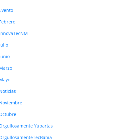
Evento
Febrero
InnovaTecNM
Julio
Junio
Marzo
Mayo
Noticias
Noviembre
Octubre
Orgullosamente Yubartas
OrgullosamenteTecBahía