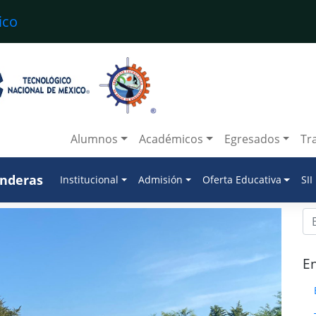
Alumnos
Académicos
Egresados
Tr
anderas
Institucional
Admisión
Oferta Educativa
SII
En