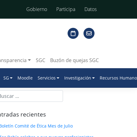
Gobierno
Participa
Datos
ansparencia
SGC
Buzón de quejas SGC
SG
Moodle
Servicios
Investigación
Recursos Humano
tradas recientes
Boletín Comité de Ética Mes de Julio