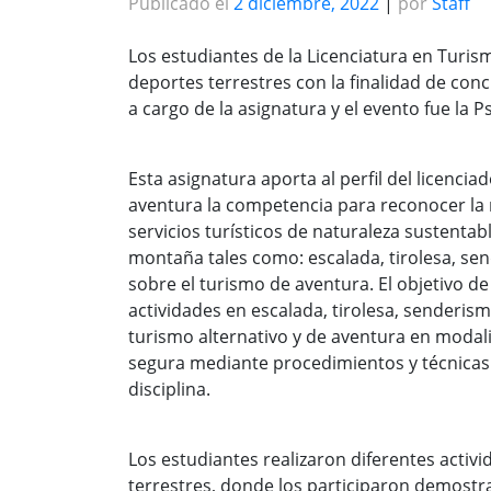
Publicado el
2 diciembre, 2022
|
por
Staff
Los estudiantes de la Licenciatura en Turi
deportes terrestres con la finalidad de con
a cargo de la asignatura y el evento fue la 
Esta asignatura aporta al perfil del licenci
aventura la competencia para reconocer la r
servicios turísticos de naturaleza sustentab
montaña tales como: escalada, tirolesa, se
sobre el turismo de aventura. El objetivo de
actividades en escalada, tirolesa, senderis
turismo alternativo y de aventura en moda
segura mediante procedimientos y técnicas 
disciplina.
Los estudiantes realizaron diferentes activi
terrestres, donde los participaron demostra