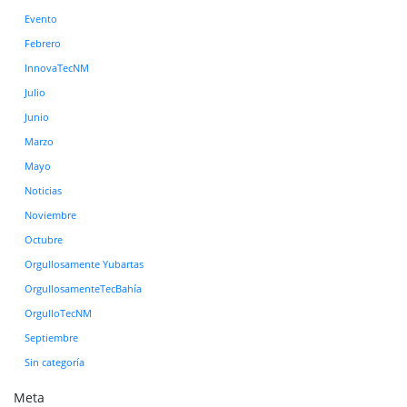
Evento
Febrero
InnovaTecNM
Julio
Junio
Marzo
Mayo
Noticias
Noviembre
Octubre
Orgullosamente Yubartas
OrgullosamenteTecBahía
OrgulloTecNM
Septiembre
Sin categoría
Meta