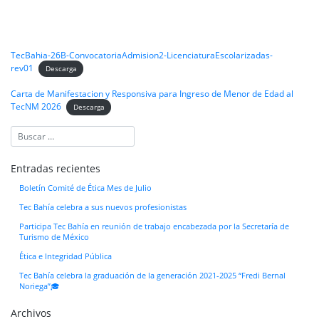
TecBahia-26B-ConvocatoriaAdmision2-LicenciaturaEscolarizadas-
rev01
Descarga
Carta de Manifestacion y Responsiva para Ingreso de Menor de Edad al
TecNM 2026
Descarga
Entradas recientes
Boletín Comité de Ética Mes de Julio
Tec Bahía celebra a sus nuevos profesionistas
Participa Tec Bahía en reunión de trabajo encabezada por la Secretaría de
Turismo de México
Ética e Integridad Pública
Tec Bahía celebra la graduación de la generación 2021-2025 “Fredi Bernal
Noriega”🎓
Archivos