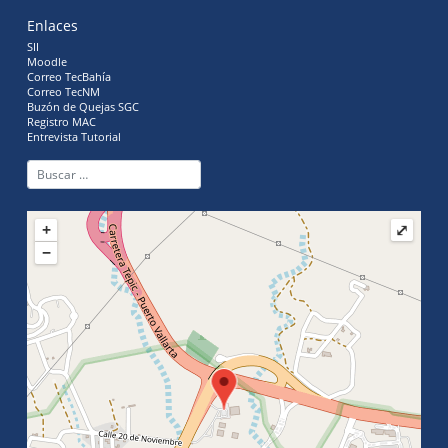
Enlaces
SII
Moodle
Correo TecBahía
Correo TecNM
Buzón de Quejas SGC
Registro MAC
Entrevista Tutorial
+
⤢
−