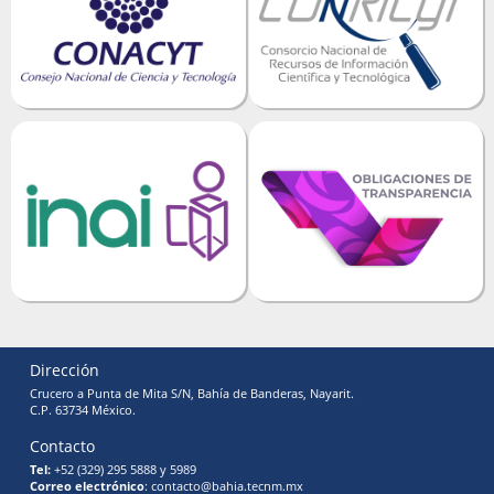
Dirección
Crucero a Punta de Mita S/N, Bahía de Banderas, Nayarit.
C.P. 63734 México.
Contacto
Tel:
+52 (329) 295 5888 y 5989
Correo electrónico
: contacto@bahia.tecnm.mx