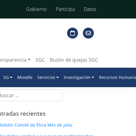
Gobierno
Participa
Datos
ansparencia
SGC
Buzón de quejas SGC
SG
Moodle
Servicios
Investigación
Recursos Humano
tradas recientes
Boletín Comité de Ética Mes de Julio