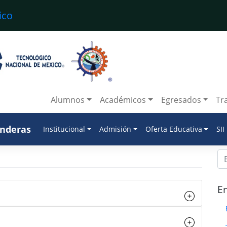
Alumnos
Académicos
Egresados
Tr
anderas
Institucional
Admisión
Oferta Educativa
SII
En