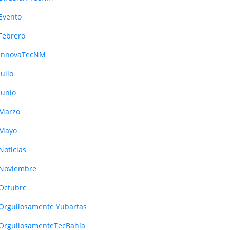
Evento
Febrero
InnovaTecNM
Julio
Junio
Marzo
Mayo
Noticias
Noviembre
Octubre
Orgullosamente Yubartas
OrgullosamenteTecBahía