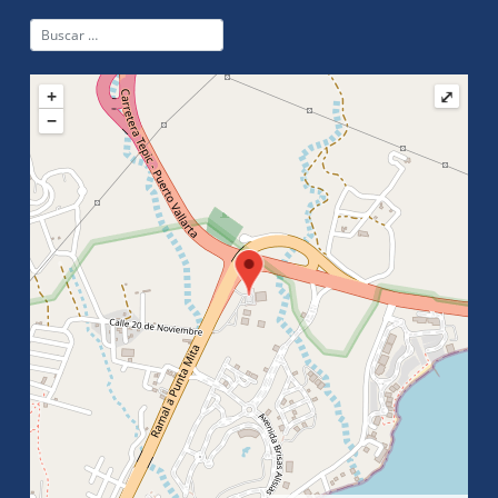
+
⤢
−