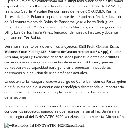
El presídium estuvo conformado por distinguidas autoridades e invitados
especiales, entre ellos Carlo Iván Gómez Pérez, presidente de CANACO;
Francisco Gabriel Vizcaíno Rendón, presidente de COPARMEX; Karina
Teresa de Jesús Polanco, representante de la Subdirección de Educación
del XII Ayuntamiento de Bahía de Banderas; José Alberto Rodríguez
Preciado, jefe de IMIPAS; Guadalupe Solís Martínez, directora general del
DIF; y Luis Carlos Tapía Pérez, fundador de nuestro Instituto y docente
jubilado del Tec Bahía.
Durante el evento participaron los proyectos: 𝐂𝐡𝐢𝐥𝐢 𝐅𝐫𝐮𝐢𝐭, 𝐆𝐨𝐦𝐢𝐭𝐚𝐬 𝐙𝐞𝐧𝐢𝐱,
𝐖𝐞𝐥𝐥𝐧𝐞𝐬𝐬 𝐕𝐨𝐢𝐜𝐞, 𝐌𝐨𝐛𝐛𝐥𝐲 𝐌𝐗, 𝐒𝐢𝐬𝐭𝐞𝐦𝐚 𝐝𝐞 𝐆𝐞𝐬𝐭𝐢𝐨́𝐧 𝐀𝐦𝐛𝐢𝐞𝐧𝐭𝐚𝐥 (𝐒𝐆𝐀𝐩𝐩), 𝐆𝐮𝐚𝐧𝐭𝐞
𝐁𝐨𝐫𝐫𝐚𝐝𝐨𝐫, 𝐌𝐲𝐌𝐚 𝐲 𝐄𝐜𝐨𝐌𝐞𝐭𝐫𝐢𝐜, desarrollados por estudiantes de distintas
carreras y asesorados por docentes de nuestra institución, quienes
demostraron su capacidad para generar propuestas innovadoras
orientadas a la solución de problemáticas actuales.
La declaratoria inaugural estuvo a cargo de Carlo Iván Gómez Pérez, quien
dirigió un mensaje a la comunidad tecnológica destacando la importancia
de impulsar el emprendimiento y la innovación entre las nuevas
generaciones.
Posteriormente, en la ceremonia de premiación y clausura, se dieron a
conocer los proyectos ganadores que representarán al Tec Bahía en la
etapa regional del INNOVATEC 2026, a celebrarse en Morelia, Michoacán.
𝐑𝐞𝐬𝐮𝐥𝐭𝐚𝐝𝐨𝐬 𝐝𝐞𝐥 𝐈𝐍𝐍𝐎𝐕𝐀𝐓𝐄𝐂 𝟐𝟎𝟐𝟔 𝐄𝐭𝐚𝐩𝐚 𝐋𝐨𝐜𝐚𝐥: