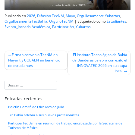
Jornada Académica 2026
Publicado en
2026
,
Difusión TecNM
,
Mayo
,
Orgullosamente Yubartas
,
OrgullosamenteTecBahía
,
OrgulloTecNM
|
Etiquetado como
Estudiantes
,
Evento
,
Jornada Académica
,
Participación
,
Yubartas
Navegación
Firman convenio TecNM en
El Instituto Tecnológico de Bahía
Nayarit y COBAEN en beneficio
de Banderas celebra con éxito el
de
de estudiantes
INNOVATEC 2026 en su etapa
entradas
local
Entradas recientes
Boletín Comité de Ética Mes de Julio
Tec Bahía celebra a sus nuevos profesionistas
Participa Tec Bahía en reunión de trabajo encabezada por la Secretaría de
Turismo de México