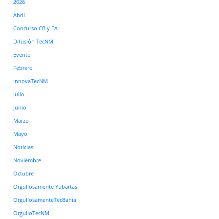
2026
Abril
Concurso CB y EA
Difusión TecNM
Evento
Febrero
InnovaTecNM
Julio
Junio
Marzo
Mayo
Noticias
Noviembre
Octubre
Orgullosamente Yubartas
OrgullosamenteTecBahía
OrgulloTecNM