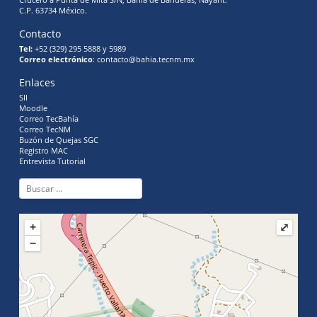
Crucero a Punta de Mita S/N, Bahía de Banderas, Nayarit.
C.P. 63734 México.
Contacto
Tel:
+52 (329) 295 5888 y 5989
Correo electrónico
: contacto@bahia.tecnm.mx
Enlaces
SII
Moodle
Correo TecBahía
Correo TecNM
Buzón de Quejas SGC
Registro MAC
Entrevista Tutorial
+
⤢
−