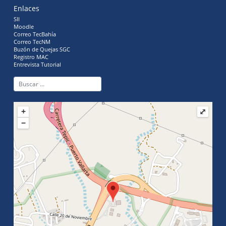
Enlaces
SII
Moodle
Correo TecBahía
Correo TecNM
Buzón de Quejas SGC
Registro MAC
Entrevista Tutorial
+
⤢
−