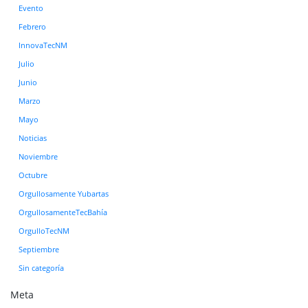
Evento
Febrero
InnovaTecNM
Julio
Junio
Marzo
Mayo
Noticias
Noviembre
Octubre
Orgullosamente Yubartas
OrgullosamenteTecBahía
OrgulloTecNM
Septiembre
Sin categoría
Meta