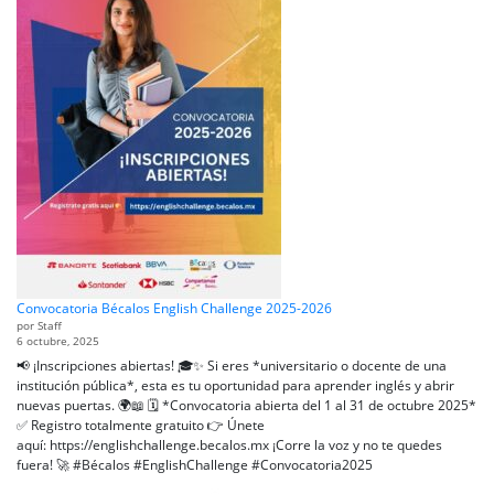
Convocatoria Bécalos English Challenge 2025-2026
por Staff
6 octubre, 2025
📢 ¡Inscripciones abiertas! 🎓✨ Si eres *universitario o docente de una
institución pública*, esta es tu oportunidad para aprender inglés y abrir
nuevas puertas. 🌍📖 🗓 *Convocatoria abierta del 1 al 31 de octubre 2025*
✅ Registro totalmente gratuito 👉 Únete
aquí: https://englishchallenge.becalos.mx ¡Corre la voz y no te quedes
fuera! 🚀 #Bécalos #EnglishChallenge #Convocatoria2025