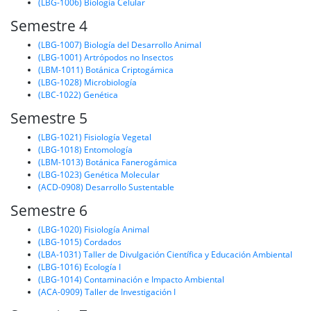
(LBG-1006) Biología Celular
Semestre 4
(LBG-1007) Biología del Desarrollo Animal
(LBG-1001) Artrópodos no Insectos
(LBM-1011) Botánica Criptogámica
(LBG-1028) Microbiología
(LBC-1022) Genética
Semestre 5
(LBG-1021) Fisiología Vegetal
(LBG-1018) Entomología
(LBM-1013) Botánica Fanerogámica
(LBG-1023) Genética Molecular
(ACD-0908) Desarrollo Sustentable
Semestre 6
(LBG-1020) Fisiología Animal
(LBG-1015) Cordados
(LBA-1031) Taller de Divulgación Científica y Educación Ambiental
(LBG-1016) Ecología I
(LBG-1014) Contaminación e Impacto Ambiental
(ACA-0909) Taller de Investigación I