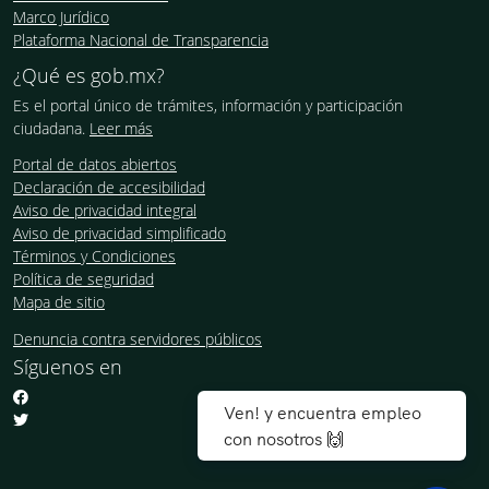
Marco Jurídico
Plataforma Nacional de Transparencia
¿Qué es gob.mx?
Es el portal único de trámites, información y participación
ciudadana.
Leer más
Portal de datos abiertos
Declaración de accesibilidad
Aviso de privacidad integral
Aviso de privacidad simplificado
Términos y Condiciones
Política de seguridad
Mapa de sitio
Denuncia contra servidores públicos
Síguenos en
Ven! y encuentra empleo
con nosotros 🙌