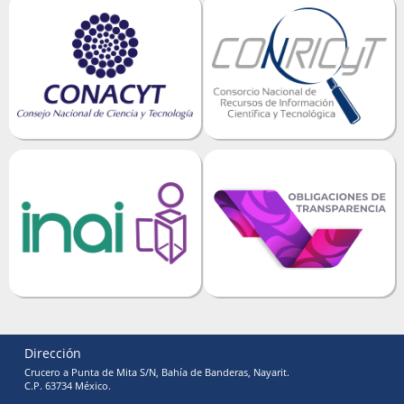
Dirección
Crucero a Punta de Mita S/N, Bahía de Banderas, Nayarit.
C.P. 63734 México.