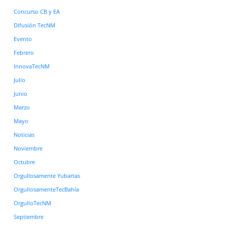
Concurso CB y EA
Difusión TecNM
Evento
Febrero
InnovaTecNM
Julio
Junio
Marzo
Mayo
Noticias
Noviembre
Octubre
Orgullosamente Yubartas
OrgullosamenteTecBahía
OrgulloTecNM
Septiembre