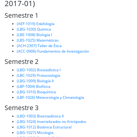
2017-01)
Semestre 1
(AEF-1019) Edafología
(LBG-1030) Química
(LBE-1008) Biología I
(LBS-1025) Matemáticas
(ACH-2307) Taller de Ética
(ACC-0906) Fundamentos de Investigación
Semestre 2
(LBD-1002) Biostadística I
(LBC-1029) Protozoología
(LBG-1009) Biología II
(LBF-1004) Biofísica
(LBG-1010) Bioquímica
(LBF-1026) Meteorología y Climatología
Semestre 3
(LBD-1003) Bioestadística II
(LBG-1024) Invertebrados no Artrópodos
(LBG-1012) Botánica Estructural
(LBG-1027) Micología