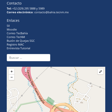
Contacto
Tel:
+52 (329) 295 5888 y 5989
Correo electrónico
: contacto@bahia.tecnm.mx
Enlaces
SII
Moodle
Correo TecBahía
Correo TecNM
Buzón de Quejas SGC
Registro MAC
Entrevista Tutorial
+
⤢
−