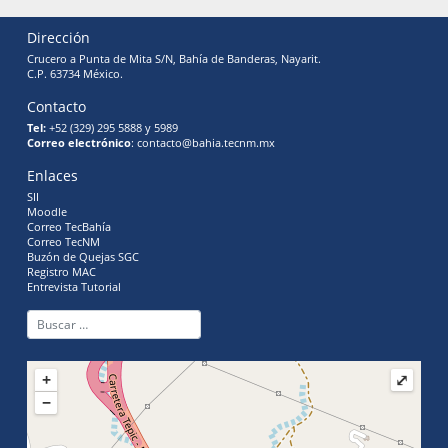
Dirección
Crucero a Punta de Mita S/N, Bahía de Banderas, Nayarit.
C.P. 63734 México.
Contacto
Tel:
+52 (329) 295 5888 y 5989
Correo electrónico
: contacto@bahia.tecnm.mx
Enlaces
SII
Moodle
Correo TecBahía
Correo TecNM
Buzón de Quejas SGC
Registro MAC
Entrevista Tutorial
+
⤢
−