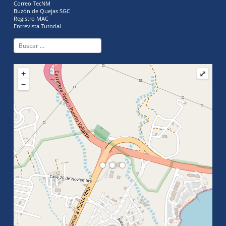
Correo TecNM
Buzón de Quejas SGC
Registro MAC
Entrevista Tutorial
+
⤢
−