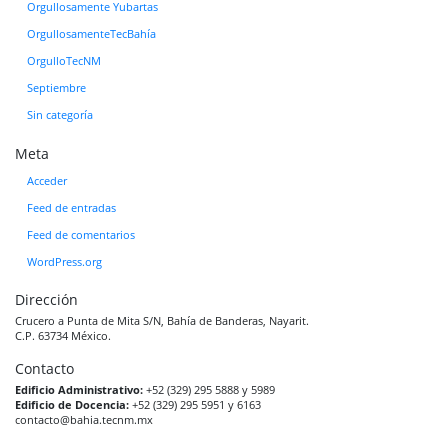
Orgullosamente Yubartas
OrgullosamenteTecBahía
OrgulloTecNM
Septiembre
Sin categoría
Meta
Acceder
Feed de entradas
Feed de comentarios
WordPress.org
Dirección
Crucero a Punta de Mita S/N, Bahía de Banderas, Nayarit.
C.P. 63734 México.
Contacto
Edificio Administrativo:
+52 (329) 295 5888 y 5989
Edificio de Docencia:
+52 (329) 295 5951 y 6163
contacto@bahia.tecnm.mx