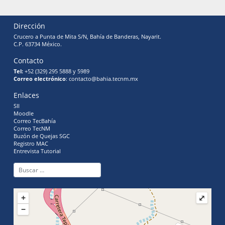
Dirección
Crucero a Punta de Mita S/N, Bahía de Banderas, Nayarit.
C.P. 63734 México.
Contacto
Tel:
+52 (329) 295 5888 y 5989
Correo electrónico
: contacto@bahia.tecnm.mx
Enlaces
SII
Moodle
Correo TecBahía
Correo TecNM
Buzón de Quejas SGC
Registro MAC
Entrevista Tutorial
+
⤢
−