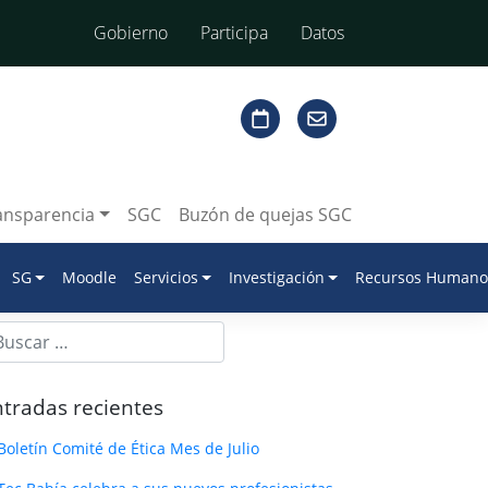
Gobierno
Participa
Datos
ansparencia
SGC
Buzón de quejas SGC
SG
Moodle
Servicios
Investigación
Recursos Humano
tradas recientes
Boletín Comité de Ética Mes de Julio