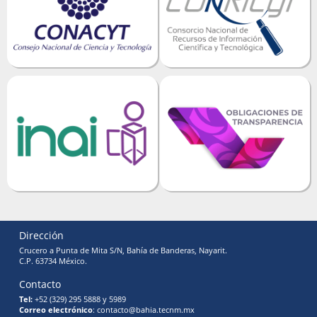
Dirección
Crucero a Punta de Mita S/N, Bahía de Banderas, Nayarit.
C.P. 63734 México.
Contacto
Tel:
+52 (329) 295 5888 y 5989
Correo electrónico
: contacto@bahia.tecnm.mx