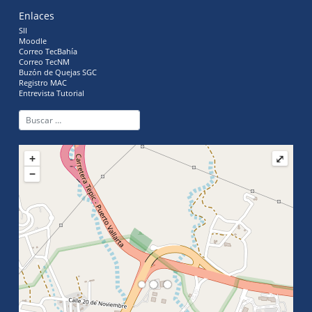
Enlaces
SII
Moodle
Correo TecBahía
Correo TecNM
Buzón de Quejas SGC
Registro MAC
Entrevista Tutorial
+
⤢
−