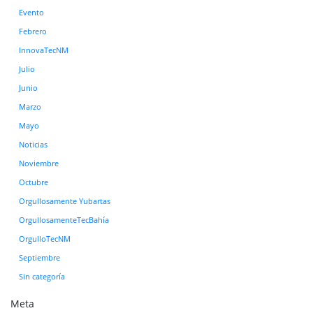
Evento
Febrero
InnovaTecNM
Julio
Junio
Marzo
Mayo
Noticias
Noviembre
Octubre
Orgullosamente Yubartas
OrgullosamenteTecBahía
OrgulloTecNM
Septiembre
Sin categoría
Meta