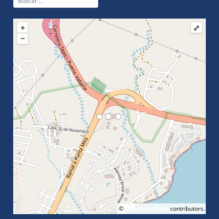
+
⤢
−
©
OpenStreetMap
contributors.