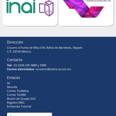
Dirección
Crucero a Punta de Mita S/N, Bahía de Banderas, Nayarit.
C.P. 63734 México.
Contacto
Tel:
+52 (329) 295 5888 y 5989
Correo electrónico
: contacto@bahia.tecnm.mx
Enlaces
SII
Moodle
Correo TecBahía
Correo TecNM
Buzón de Quejas SGC
Registro MAC
Entrevista Tutorial