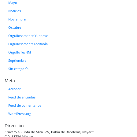
Mayo
Noticias
Noviembre
Octubre
Orgullosamente Yubartas
OrgullosamenteTecBahía
OrgulloTecNM
Septiembre
Sin categoría
Meta
Acceder
Feed de entradas
Feed de comentarios
WordPress.org
Dirección
Crucero a Punta de Mita S/N, Bahía de Banderas, Nayarit.
C.P. 63734 México.